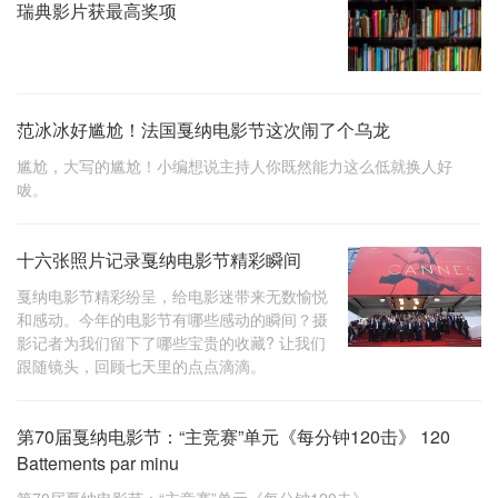
瑞典影片获最高奖项
范冰冰好尴尬！法国戛纳电影节这次闹了个乌龙
尴尬，大写的尴尬！小编想说主持人你既然能力这么低就换人好
㕹。
十六张照片记录戛纳电影节精彩瞬间
戛纳电影节精彩纷呈，给电影迷带来无数愉悦
和感动。今年的电影节有哪些感动的瞬间？摄
影记者为我们留下了哪些宝贵的收藏? 让我们
跟随镜头，回顾七天里的点点滴滴。
第70届戛纳电影节：“主竞赛”单元《每分钟120击》 120
Battements par minu