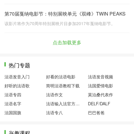
第70届戛纳电影节：特别展映单元《双峰》TWIN PEAKS
该影片将作为70周年特别展映片目参加2017年戛纳电影节。
点击加载更多
热门专题
法语发音入门
好看的法语电影
法语发音视频
好听的法语歌
简明法语教程下载
法国爱情电影
法语专四
法语作文
莫泊桑代表作
法语名字
法语输入法官方下载
DELF/DALF
法国国旗
法语专八
巴巴爸爸
兴趣课程