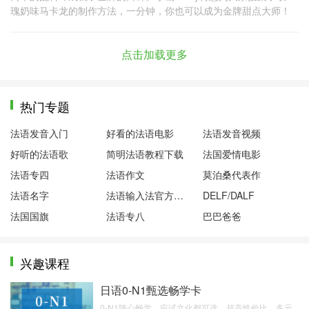
瑰奶味马卡龙的制作方法，一分钟，你也可以成为金牌甜点大师！
点击加载更多
热门专题
法语发音入门
好看的法语电影
法语发音视频
好听的法语歌
简明法语教程下载
法国爱情电影
法语专四
法语作文
莫泊桑代表作
法语名字
法语输入法官方下载
DELF/DALF
法国国旗
法语专八
巴巴爸爸
兴趣课程
日语0-N1甄选畅学卡
0-N1随心畅学，应试文化都可选，超高性价比，多元