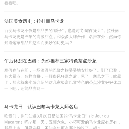
看看吧。
法国美食历史：拉杜丽马卡龙
百变马卡龙不仅是甜品界的“骄子”，也是时尚圈的“宠儿”，拉杜丽
马卡龙更是巴黎的高级甜点，和众多大牌合作，名声在外，然而你
知道这家甜品店悠久而美妙的历史吗？
午后休憩在巴黎：为你推荐三家特色茶点沙龙
寒假春节在即，一场浪漫的巴黎之旅妥妥地安排好了。到了巴黎，
各大景点、各样血拼，一顿疾风狂逛之后，累了，寒风之下，吹晕
了，那么就来小编介绍的这几家极富巴黎特色的茶点沙龙好好休息
一下吧，还能品尝到一
马卡龙日：认识巴黎马卡龙大师名店
吃货们，你们知道3月20日是法国的“马卡龙日”（le Jour du
Macaron）吗？那一天，五颜六色、小巧可爱的马卡龙应有尽有，
新品上市，供君选择。不知今年可有哪个饱吃了一顿？