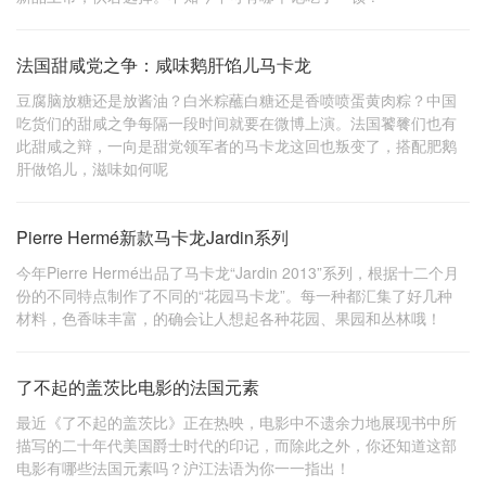
法国甜咸党之争：咸味鹅肝馅儿马卡龙
豆腐脑放糖还是放酱油？白米粽蘸白糖还是香喷喷蛋黄肉粽？中国
吃货们的甜咸之争每隔一段时间就要在微博上演。法国饕餮们也有
此甜咸之辩，一向是甜党领军者的马卡龙这回也叛变了，搭配肥鹅
肝做馅儿，滋味如何呢
Pierre Hermé新款马卡龙Jardin系列
今年Pierre Hermé出品了马卡龙“Jardin 2013”系列，根据十二个月
份的不同特点制作了不同的“花园马卡龙”。每一种都汇集了好几种
材料，色香味丰富，的确会让人想起各种花园、果园和丛林哦！
了不起的盖茨比电影的法国元素
最近《了不起的盖茨比》正在热映，电影中不遗余力地展现书中所
描写的二十年代美国爵士时代的印记，而除此之外，你还知道这部
电影有哪些法国元素吗？沪江法语为你一一指出！