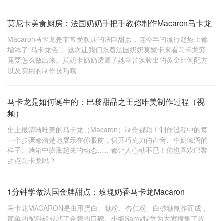
莫尼卡美食厨房：法国奶奶手把手教你制作Macaron马卡龙
Macaron马卡龙是非常受欢迎的法国甜点，连今年的流行趋势上都
增添了“马卡龙色”。这次让我们跟着法国奶奶莫妮卡来看马卡龙究
竟要怎么做出来。莫妮卡奶奶透漏了她辛苦实验出的黄金比例配方
以及实用的制作技巧哦
马卡龙是如何诞生的：巴黎甜品之王超唯美制作过程（视
频）
史上最清晰唯美的马卡龙（Macaron）制作视频！制作过程中的每
一个步骤都清楚地展示在你眼前，切开巧克力的声音、牛奶倾泻的
样子、烤箱中膨胀起来的动态……都让人心动不已！你也喜欢巴黎
甜点马卡龙吗？
1分钟学做法国金牌甜点：玫瑰奶香马卡龙Macaron
马卡龙MACARON是由用蛋白、糖粉、杏仁粉、白砂糖制作而成，
简单的配料却成就了金牌的口碑。小编Samy特意为大家搜集了玫