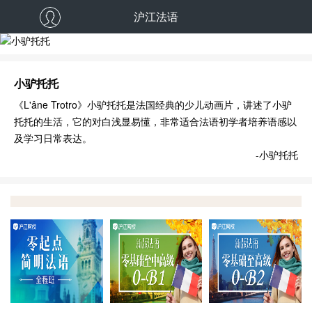
沪江法语
小驴托托
《L'âne Trotro》小驴托托是法国经典的少儿动画片，讲述了小驴
托托的生活，它的对白浅显易懂，非常适合法语初学者培养语感以
及学习日常表达。
-小驴托托
零起点简明法语全程
沪江法语0-B1
沪