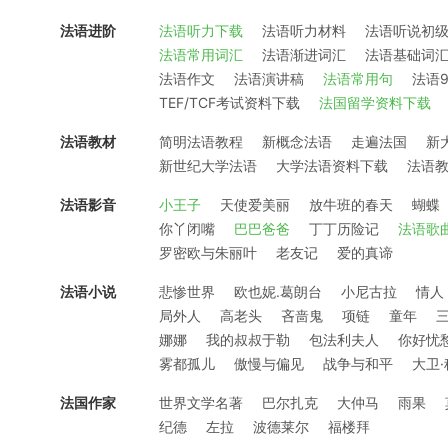
法语进阶
法语听力下载
法语听力材料
法语听说初
法语常用词汇
法语渐进词汇
法语基础词
法语作文
法语演讲稿
法语常用句
法语9
TEF/TCF考试资料下载
法国留学资料下载
法语教材
简明法语教程
新概念法语
走遍法国
新
新世纪大学法语
大学法语资料下载
法语
法语影音
小王子
天使爱美丽
放牛班的春天
蝴蝶
你丫闭嘴
巴巴爸爸
丁丁历险记
法语歌
罗密欧与朱丽叶
老友记
爱的真谛
法语小说
悲惨世界
欧也妮.葛朗台
小尼古拉
情人
局外人
高老头
吝啬鬼
项链
童年
娜娜
我的叔叔于勒
包法利夫人
你好忧
雾都孤儿
傲慢与偏见
战争与和平
大卫
法国作家
世界文学名著
巴尔扎克
大仲马
雨果
纪德
左拉
波德莱尔
福楼拜