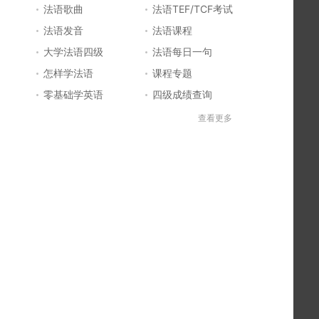
法语歌曲
法语TEF/TCF考试
法语发音
法语课程
大学法语四级
法语每日一句
怎样学法语
课程专题
零基础学英语
四级成绩查询
六级成绩查询
四六级成绩查询
查看更多
法国留学
法国签证
法国旅游
法语发音
法语电影推荐
简明法语教程
好听的法语歌
法语入门
法语知识