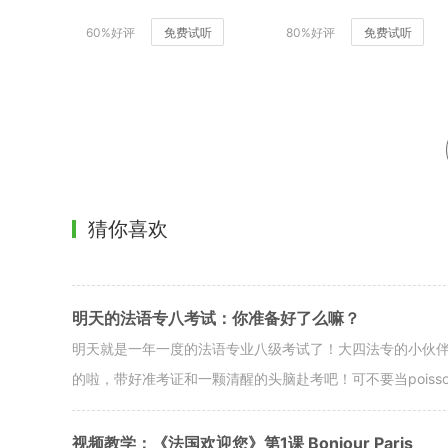
60%好评
免费试听
80%好评
免费试听
猜你喜欢
明天的法语专八考试：你准备好了么嘛？
明天就是一年一度的法语专业八级考试了！大四法专的小伙伴
的啦，带好准考证和一颗清醒的头脑赴考吧！可不要当poisson d’
视频教学：《法国欢迎您》第1课 Bonjour Paris