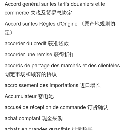
Accord général sur les tarifs douaniers et le
commerce 关税及贸易总协定
Accord sur les Règles d'Origine 《原产地规则协
定》
accorder du crédit 获准贷款
accorder une remise 获得折扣
accords de partage des marchés et des clientèles
划定市场和顾客的协议
accroissement des importations 进口增长
Accumulateur 蓄电池
accusé de réception de commande 订货确认
achat comptant 现金采购
achats en grandes quantités 批量购买