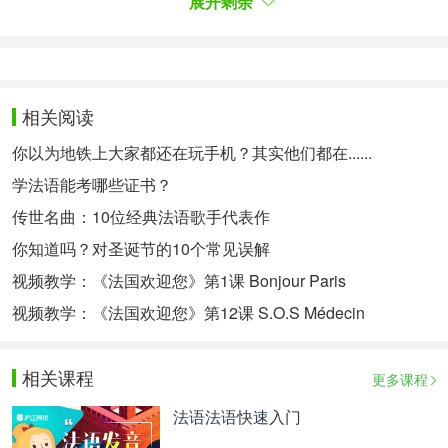
展开剩余
还有一个很重要的信息，大家千万不要忽略。专四听
写常常会把比较难的词汇列出来，这一点竟然很多小
伙伴都不知道，我也是惊了。对于这些列出来的词
相关阅读
汇，大家要好好珍惜，要抓紧放录音之前的大概两分
你以为地铁上大家都还在玩手机？其实他们都在......
钟时间诵读N遍，熟悉了这些词汇，你将发现之后的
听写就没那么邪恶了。
学法语能考哪些证书？
传世名曲：10位经典法语歌手代表作
第四， 提高拼写能力
你知道吗？对圣诞节的10个常见误解
拼写能力的基础是个人正确的发音，或者说个人还不
视频教学：《法国欢迎您》第1课 Bonjour Paris
能发得很准，但是能将听到的不同的音对应到相应的
视频教学：《法国欢迎您》第12课 S.O.S Médecin
字母或者字母组合。比如听到【o】这个音，要马上
反应出在法语里面大部分的“o”和“au”以及所有
相关课程
的“ô”和“eau”要发【o】，这样即使真的没有听懂某一
更多课程
个单词，那么结合其他发音也是能写出正确单词的。
法语法语快速入门