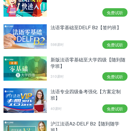
第五， 下笔的技巧
首先，要注意大小写。如果听到了“point”“point
免费试听
d’interrogation”和 “point d’exclamation”，“àla
法语零基础至DELF B2【签约班】
ligne”也就是“句号”“问号”和“感叹号”“换行”，那么下一
句无论什么词开头都是要大写词首字母的，这个要形
598课时
免费试听
成一种习惯，好的习惯都是有益处的。
然后就是行与行之间要留出一定的空间，起码是半行
新版法语零基础至大学四级【随到随
的宽度，也就是手动书写的行距。这样做，一个原因
学班】
是为了让阅卷人赏心悦目，另一个原因就是给自己留
310课时
免费试听
出填空和更改的余地。专四考试时间并不充裕，因为
法语专业四级备考强化【方案定制
最后还有一个写作部分。所以听写不应该因为书写太
班】
混乱而重新誊写浪费时间。
40课时
免费试听
要把字写得漂亮。道理大家都懂，换位思考下，你自
己如果是阅卷人，看到整齐美观整洁的文章和看到一
沪江法语A2-DELF B2【随到随学
坨一坨胡乱涂改的文章，哪一个更赏心悦目?专四阅
班】