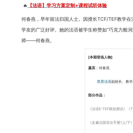
🔥
【法语】学习方案定制+课程试听体验
何春燕，早年留法归国人士。因擅长TCF/TEF教
学友的广泛好评。她的法语被学生称赞如“巧克力般润
师——何春燕。
[本期登场人物]
嘉宾
：何春燕
凯育法语
副校长、教学
部分作品：
《法语E-TEF模拟测试》
《
《走遍法国语法手册1上/下