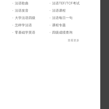
法语歌曲
法语TEF/TCF考试
法语发音
法语课程
大学法语四级
法语每日一句
怎样学法语
课程专题
零基础学英语
四级成绩查询
六级成绩查询
四六级成绩查询
查看更多
法国留学
法国签证
法国旅游
法语发音
法语电影推荐
简明法语教程
好听的法语歌
法语入门
法语知识