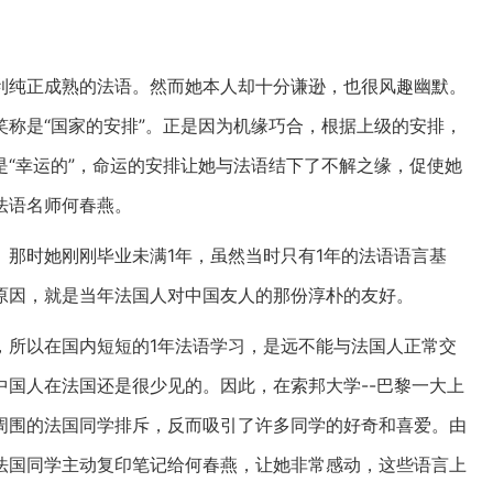
利纯正成熟的法语。然而她本人却十分谦逊，也很风趣幽默。
称是“国家的安排”。正是因为机缘巧合，根据上级的安排，
“幸运的”，命运的安排让她与法语结下了不解之缘，促使她
法语名师何春燕。
那时她刚刚毕业未满1年，虽然当时只有1年的法语语言基
原因，就是当年法国人对中国友人的那份淳朴的友好。
，所以在国内短短的1年法语学习，是远不能与法国人正常交
国人在法国还是很少见的。因此，在索邦大学--巴黎一大上
周围的法国同学排斥，反而吸引了许多同学的好奇和喜爱。由
法国同学主动复印笔记给何春燕，让她非常感动，这些语言上