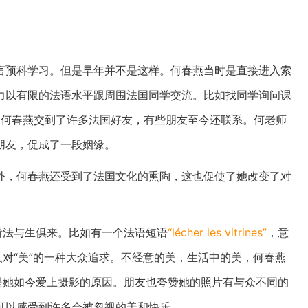
言预科学习。但是早年并不是这样。何春燕当时是直接进入索
力以有限的法语水平跟周围法国同学交流。比如找同学询问课
地，何春燕交到了许多法国好友，有些朋友至今还联系。何老师
朋友，促成了一段姻缘。
外，何春燕还受到了法国文化的熏陶，这也促使了她改变了对
看法与生俱来。比如有一个法语短语
“lécher les vitrines”
，意
对“美”的一种大众追求。不经意的美，生活中的美，何春燕
是她如今爱上摄影的原因。朋友也夸赞她的照片有与众不同的
可以感受到许多会被忽视的美和快乐。