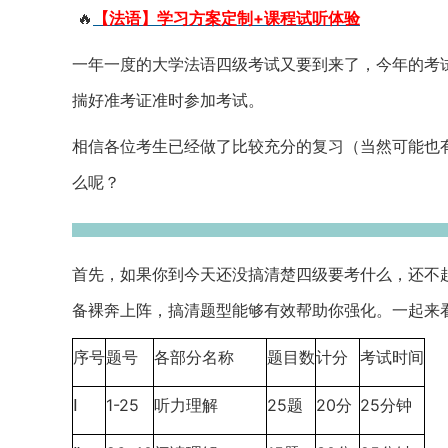
🔥
【法语】学习方案定制+课程试听体验
一年一度的大学法语四级考试又要到来了，今年的考
揣好准考证准时参加考试。
相信各位考生已经做了比较充分的复习（当然可能也
么呢？
首先，如果你到今天还没搞清楚四级要考什么，还不
备裸奔上阵，搞清题型能够有效帮助你强化。一起来
序号
题号
各部分名称
题目数
计分
考试时间
1-25
25
20
25
Ⅰ
听力理解
题
分
分钟