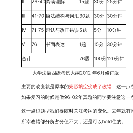
26-40
15
30
25
Ⅱ
阅读理解
题
分
分钟
41-70
30
30
30
Ⅲ
语法结构与词汇
题
分
分钟
71-75
5
5
10
Ⅳ
辨认与改正错误
题
分
分钟
76
1
15
30
Ⅴ
书面表达
题
分
分钟
76
100
120
合计
题
分
分钟
——大学法语四级考试大纲
2012
年
6
月修订版
主要的改变就是原本的
完形填空变成了改错
，这一点
如果复习的时候是做
96-02
年真题的同学要注意这一
这一点也题型我们要随时关注考纲的变化。去年就有
所幸改错部分所占分值不大，还是可以
hold
住的。