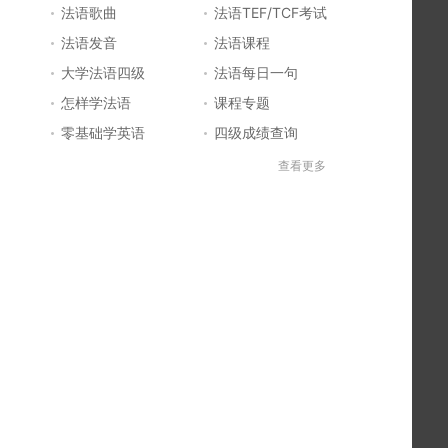
法语歌曲
法语TEF/TCF考试
法语发音
法语课程
大学法语四级
法语每日一句
怎样学法语
课程专题
零基础学英语
四级成绩查询
六级成绩查询
四六级成绩查询
查看更多
法国留学
法国签证
法国旅游
法语发音
法语电影推荐
简明法语教程
好听的法语歌
法语入门
法语知识