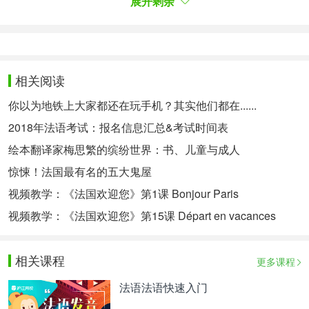
展开剩余
3. Les murs ont des oreilles
这句习语很容易让我们联想到中国的成语“隔墙有
耳”，其实其表达的含义也如出一辙，表示有人在偷
相关阅读
听。
你以为地铁上大家都还在玩手机？其实他们都在......
4. Avoir le bras long
2018年法语考试：报名信息汇总&考试时间表
当一个人的手臂可以伸得很长，就是形容这个人权势
绘本翻译家梅思繁的缤纷世界：书、儿童与成人
很大，人脉很广。
惊悚！法国最有名的五大鬼屋
Expressions idiomatiques sur les fruits
视频教学：《法国欢迎您》第1课 Bonjour Paris
视频教学：《法国欢迎您》第15课 Départ en vacances
和水果有关的习语
1. Couper la poire en deux
相关课程
更多课程
“将梨子切成两半”，指的是互相妥协，做出让步。
法语法语快速入门
2. Haut comme trois pommes