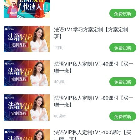
当法国人形容一个人个子很矮时，会用到这句习语，
免费试听
形容他“三个苹果一样高”。
3. Ramener sa fraise
法语1V1学习方案定制【方案定制
班】
虽然草莓是一个美好的水果，但是法语中试用“带来
一个草莓”这样的表达来表示“打断别人说话”这样讨厌
1课时
免费试听
的行为。
法语VIP私人定制1V1-40课时【买一
4. Avoir la cerise
赠一班】
很多时候，我们会把车厘子和一些珍贵的事物联系起
40课时
免费试听
来，毕竟车厘子的价格实在让人汗颜呀。不过作为车
法语VIP私人定制1V1-80课时【买一
厘子的原产地，欧洲的车厘子价格并没有那么昂贵，
赠一班】
在法语表达中，“有车厘子”反而表示的是一个人"倒
80课时
免费试听
霉，走霉运”。
以上就是本期的全部内容。如果在不同的文化中，一
法语VIP私人定制1V1-100课时【买
一赠一班】