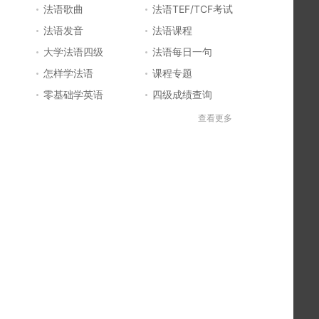
法语歌曲
法语TEF/TCF考试
法语发音
法语课程
大学法语四级
法语每日一句
怎样学法语
课程专题
零基础学英语
四级成绩查询
六级成绩查询
四六级成绩查询
查看更多
法国留学
法国签证
法国旅游
法语发音
法语电影推荐
简明法语教程
好听的法语歌
法语入门
法语知识