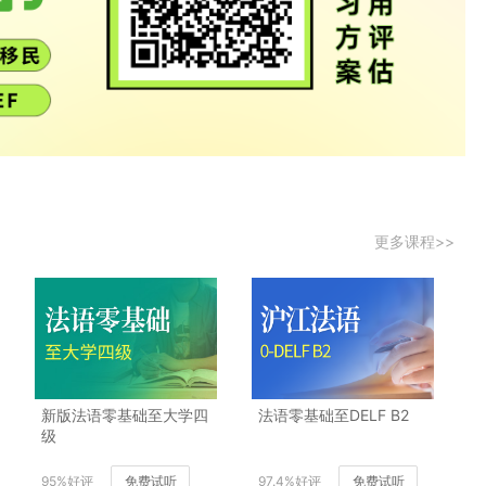
更多课程>>
新版法语零基础至大学四
法语零基础至DELF B2
级
95%好评
免费试听
97.4%好评
免费试听