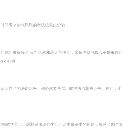
的时间呢？热气腾腾的考试信息出炉啦！
们你们准备好了吗？ 虽然和愚人节撞期，这条消息可真心不是骗你们
avril！
了证明自己的法语水平，都必然要考试，取得法语相关证书。在此，小
语电视教学节目。教材采用现代生活会话中最基本的用语，叙述了四个青