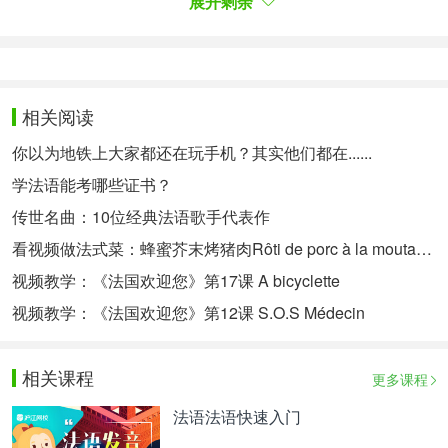
展开剩余
Attention : lieu和endroit是阳性名词（« un lieu », «
un endroit »），place是阴性名词（« une place », «
de la place »）
相关阅读
以上是为大家介绍的表示“地方”的法语词汇的相关内
你以为地铁上大家都还在玩手机？其实他们都在......
容，希望对大家有一定的帮助。更多法语相关信息，
学法语能考哪些证书？
可以关注沪江网查询。
传世名曲：10位经典法语歌手代表作
看视频做法式菜：蜂蜜芥末烤猪肉Rôti de porc à la moutarde et miel
特别提醒：如果您对法语学习感兴趣，想要深入学
视频教学：《法国欢迎您》第17课 A bicyclette
习，可以了解沪江网校精品课程，量身定制高效实用
视频教学：《法国欢迎您》第12课 S.O.S Médecin
的个性化学习方案，专属督导全程伴学，扫一扫领
200畅学卡。
相关课程
更多课程
法语法语快速入门