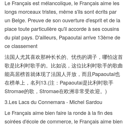
Le Français est mélancolique, le Français aime les
longs morceaux tristes, même s'ils sont écrits par
un Belge. Preuve de son ouverture d'esprit et de la
place toute particulière qu'il accorde à ses cousins
du plat pays. D'ailleurs, Papaoutai arrive 13ème de
ce classement
法国人尤其喜欢那种长长的、忧伤的调子，哪怕这首
歌是比利时歌手的。比如说，这位比利时歌手的歌曲
能高居榜首就体现了法国人开放，而且Papaoutai也
在榜单上，名列13.(注：Papaoutai是比利时歌手
Stromae的歌，Stromae在欧洲非常受欢迎。)
3.Les Lacs du Connemara - Michel Sardou
Le Français aime bien faire la ronde à la fin des
soirées d'école de commerce, le Français aime bien