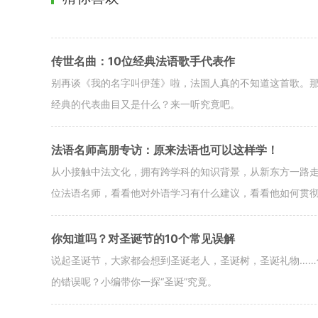
传世名曲：10位经典法语歌手代表作
别再谈《我的名字叫伊莲》啦，法国人真的不知道这首歌。
经典的代表曲目又是什么？来一听究竟吧。
法语名师高朋专访：原来法语也可以这样学！
从小接触中法文化，拥有跨学科的知识背景，从新东方一路
位法语名师，看看他对外语学习有什么建议，看看他如何贯彻
你知道吗？对圣诞节的10个常见误解
说起圣诞节，大家都会想到圣诞老人，圣诞树，圣诞礼物…
的错误呢？小编带你一探“圣诞”究竟。