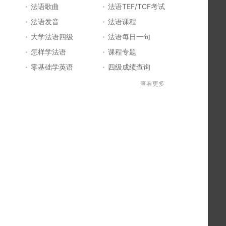
法语歌曲
法语TEF/TCF考试
法语发音
法语课程
大学法语四级
法语每日一句
怎样学法语
课程专题
零基础学英语
四级成绩查询
六级成绩查询
四六级成绩查询
查看更多
法国留学
法国签证
法国旅游
法语发音
法语电影推荐
简明法语教程
好听的法语歌
法语入门
法语知识