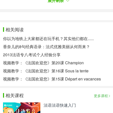
展开剩余
J’y crois pas 难以置信 我不相信
C’est pas vrai 不会吧 不是真的吧
Oh là là 噢 天呐!
相关阅读
Pédant
你以为地铁上大家都还在玩手机？其实他们都在......
香奈儿的8句经典语录：法式优雅美丽从何而来？
Ça va pas non? - 不行吗?这样行不通吗?
2013法语专八考试个人经验分享
Ah non mais vraiment - 嗷不，但是真的
视频教学：《法国欢迎您》第20课 Champion
Écoutez monsieur s‘il vous/te plaît - 请听我说
视频教学：《法国欢迎您》第16课 Sous la tente
Vous êtes français? - 您是法国人吗?
视频教学：《法国欢迎您》第15课 Départ en vacances
学习法语的培训机构有很多，大家知道该怎么选择
吗?当然可以来网校了解了解。如果您对法语学习感
相关课程
更多课程
兴趣，想要深入学习，可以了解沪江网校精品课程，
法语法语快速入门
量身定制高效实用的个性化学习方案，专属督导全程