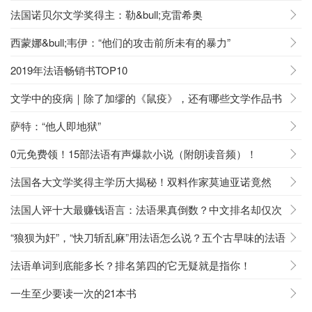
法国诺贝尔文学奖得主：勒&bull;克雷希奥
西蒙娜&bull;韦伊：“他们的攻击前所未有的暴力”
2019年法语畅销书TOP10
文学中的疫病｜除了加缪的《鼠疫》，还有哪些文学作品书
写过疫病？
萨特：“他人即地狱”
0元免费领！15部法语有声爆款小说（附朗读音频）！
法国各大文学奖得主学历大揭秘！双料作家莫迪亚诺竟然
是……
法国人评十大最赚钱语言：法语果真倒数？中文排名却仅次
于它！
“狼狈为奸”，“快刀斩乱麻”用法语怎么说？五个古早味的法语
习语！
法语单词到底能多长？排名第四的它无疑就是指你！
一生至少要读一次的21本书