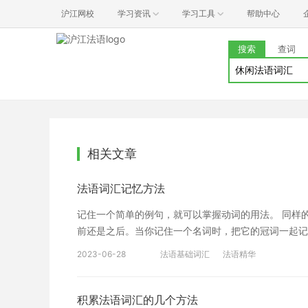
沪江网校
学习资讯
学习工具
帮助中心
搜索
查词
相关文章
法语词汇记忆方法
记住一个简单的例句，就可以掌握动词的用法。 同样
前还是之后。当你记住一个名词时，把它的冠词一起记
时，记住它所修饰的名词，这样你就能记住它是应该放在
2023-06-28
法语基础词汇
法语精华
所以法语中有大量的同义词和反义词。当我们记住一个
比较好记住这个词的各种派生形式。 如果你用这种方
不带重复的。 3.反复多次背单词 昨天刚记的单词，
积累法语词汇的几个方法