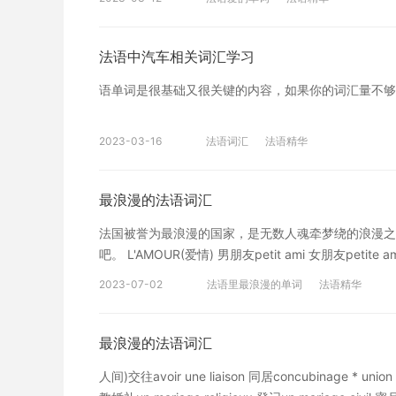
Veux-tu m'épouser? 丈夫：un mari / un époux 妻子
barbe de qn 给某人刮胡子 以上就是本文学习
情人：un amant / une amante 恋人
果您喜欢法语学习，想要深入学习，可以了解沪江网校
法语中汽车相关词汇学习
学，扫一扫领200畅学卡。
语单词是很基础又很关键的内容，如果你的词汇量不够
2023-03-16
法语词汇
法语精华
最浪漫的法语词汇
法国被誉为最浪漫的国家，是无数人魂牵梦绕的浪漫之
吧。 L'AMOUR(爱情) 男朋友petit ami 女朋友petite a
钟情coup de foudre 坠入爱河tomber amoureux de qn
2023-07-02
法语里最浪漫的单词
法语精华
激情la passion * émotion (恋人间)交往avoir une liai
最浪漫的法语词汇
人间)交往avoir une liaison 同居concubinage * union 