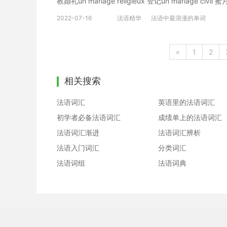
教婚礼un mariage religieux 登记un mariage civil 蜜
有孩子avoir un enfant 家庭生活 la vie de famille 法
2022-07-16
法语精华
法语中最浪漫的单词
paraboles, soit 5 minutes d'apesanteur cumule, est
Novespace, filiale du Cnes. L'avion dcollera d
300 Zro-G承载，历时2小时30分钟，共15次
«
1
2
的分支Novespace公司，它法语将在临近巴黎的Bourget机场
l'impression que notre corps se vide de son propre poi
相关搜索
vivre>>, confie l'astronaute Jean-Franois Clervoy, qu
prside aujourd'hui Novespace. “我们
法语词汇
英语里的法语词汇
Jean-Franois Clervoy说。他曾经三次登
初学者必备法语词汇
成绩单上的法语词汇
所帮助。想要学好法语，积累词汇是必须的过程。
法语词汇渐进
法语词汇辨析
法语入门词汇
分类词汇
法语词组
法语词典