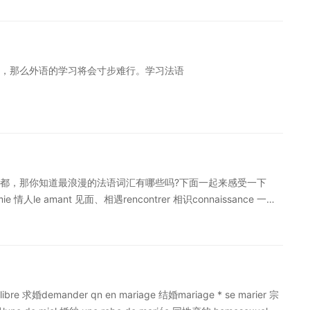
：une femme / une épouse 未婚夫/妻：un fiancé / une fiancée
的5个法语词汇，每天掌握一定的学习词汇，日积月累，会更精通哦。 如
精品课程，量身定制高效实用的个性化学习方案，专属督导全程伴
，那么外语的学习将会寸步难行。学习法语
都，那你知道最浪漫的法语词汇有哪些吗?下面一起来感受一下
mie 情人le amant 见面、相遇rencontrer 相识connaissance 一见
 我爱你!Je t'aime! 拥抱s'embrasser 接吻échanger un baiser
son 同居concubinage
libre 求婚demander qn en mariage 结婚mariage * se marier 宗