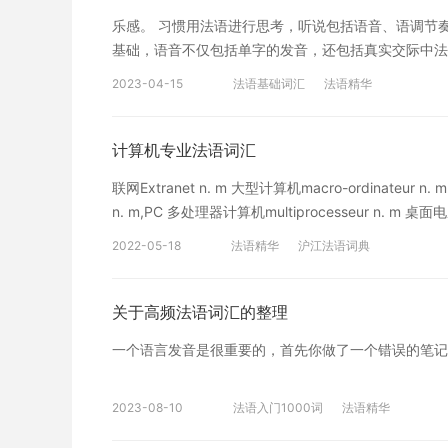
见的情况。你不记得的***原因是因为你记的次数不法
乐感。 习惯用法语进行思考，听说包括语音、语调节
记过多次却又忘了的，优先记忆这些单词够多。如果整
基础，语音不仅包括单字的发音，还包括真实交际中法
忘记的话就再去记住，直到不会
汇、习语的连读、失爆、弱化、浊化、重音、缩读等许
2023-04-15
法语基础词汇
法语精华
在学习语音阶段，一定要准确地发好35个音素，并充
借助于音标，见形能 读听音能写。这种能力在学词伊始
记忆法语和英语中有不少同义词或近义词。它们的词义
计算机专业法语词汇
学生引伸出与之相应的法 语词汇，不仅加深了对这两
联网Extranet n. m 大型计算机macro-ordinateur n. m
词
n. m,PC 多处理器计算机multiprocesseur n. m 桌面电脑ord
ordinateur portatif n. m 笔记本电脑ordinateur bl
2022-05-18
法语精华
沪江法语词典
calculette n. f 数字的numérique adj, 数字化numériser
字节octet n. m 千字节Kilo-octet n. m 兆字节Mega-oc
répertoire n. m 格式format n. m 输入entrée n. f 输出
关于高频法语词汇的整理
一个语言发音是很重要的，首先你做了一个错误的笔记
2023-08-10
法语入门1000词
法语精华