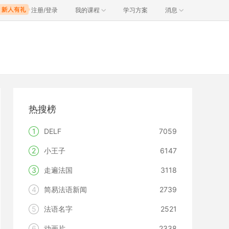
注册/登录
我的课程
学习方案
消息
热搜榜
1
DELF
7059
2
小王子
6147
3
走遍法国
3118
4
简易法语新闻
2739
5
法语名字
2521
6
动画片
2338