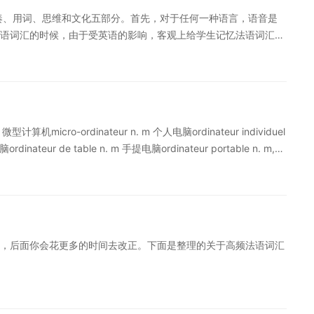
语学习中，首先要记住那些“似曾相识”的单词，这些单词可能是我们
奏、用词、思维和文化五部分。首先，对于任何一种语言，语音是
天都在用这个词，你还会忘记吗? 所以不要怕自己的记忆力不好，
语词汇的时候，由于受英语的影响，客观上给学生记忆法语词汇词
多音变形式。 法语词汇记忆方法 一、把好语音关，拿握读音规则
分认识词的读 音和拼写之间的关系，做到符合读音规则的词，能不
就应不断培养，从而就可渐渐消除英语 的干扰。 二.成组词汇相应
辨析在用法上大 径相同。用英语的一组组同义词或近义词，启发
种语言词义的理解，而且也是一种较有效的记 忆方法。 三、运用构
 微型计算机micro-ordinateur n. m 个人电脑ordinateur individuel
inateur de table n. m 手提电脑ordinateur portable n. m,
oc-notes n. m 掌上电脑ordinateur de poche n. m 袖珍计算器
 v. t 二进制的binaire adj. 比特位bit n. m, élément binaire n. m
tet n. m 千兆字节Giga-octet n. m 文件fichier n. m 目录
sortie n. f 加密chiffrement n. m, cryptage n. m 计算机方
，后面你会花更多的时间去改正。下面是整理的关于高频法语词汇