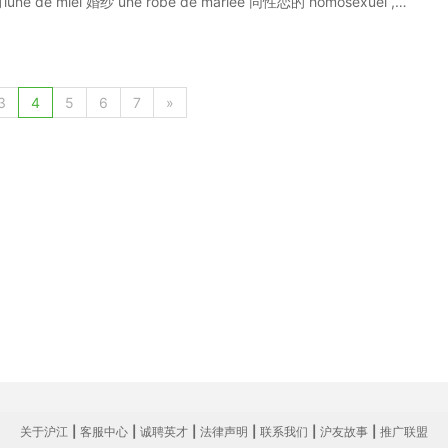
月lune de miel 婚纱 une robe de mariée 同性恋的 homosexuel ,le
语阅读经典素材整理 Le premier vol, d'une dure de 2h30, avec 15
 prvu le 15 mars 2013 bord de l'Airbus 300 Zro-G, proprit de
e l'aroport du Bourget prs de Paris. 首航将于2013年3月15日由空客
抛物线飞行，累计5分钟的失重体验。这架飞机属于法国国家空间研究中心
3
4
5
6
7
»
起飞。 Une sensation trs trange 非同寻常的感受 On a
ds, c'est une sensation trs trange, difficile dcrire, il faut la
i a vol trois fois bord de la navette spatiale amricaine et
感觉身体要被倒空了，这种感觉很特别，很难用言语形容”，Novespace的主管
上美国的航天飞机。 以上就是为大家整理最浪漫的法语词汇，希望能够对大家有
关于沪江
|
客服中心
|
诚聘英才
|
法律声明
|
联系我们
|
沪友故事
|
推广联盟