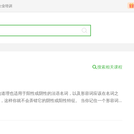
企业培训
搜索相关课程
的道理也适用于阳性或阴性的法语名词，以及形容词应该在名词之
，这样你就不会弄错它的阴性或阳性特征。 当你记住一个形容词
前面还是后面。 2.举一反三记单词 法国人讲究用词不能重复，
词的时候，我们也可以记住它的同义词和反义词，如果可以的话，
式来记单词，你会发现你的词汇量显著提高，而且你说话的时候还
今天就忘了，虽然很心烦，但这并不是因为你的记忆力不好，这是常