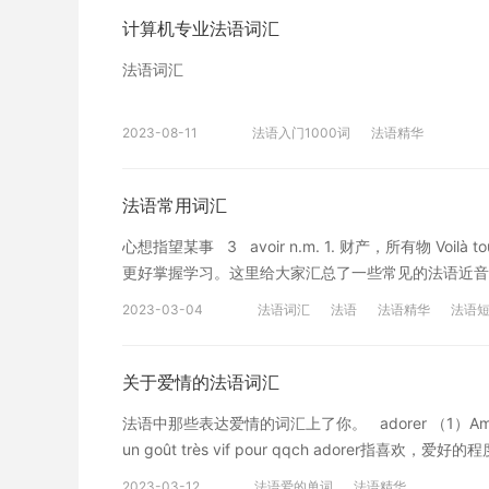
计算机专业法语词汇
法语词汇
2023-08-11
法语入门1000词
法语精华
法语常用词汇
心想指望某事 3 avoir n.m. 1. 财产，所有物 Voi
更好掌握学习。这里给大家汇总了一些常见的法语近音词就是
avoir fiscal 重复纳税的减免 5 faire v. t. 1. 出，
2023-03-04
法语词汇
法语
法语精华
法语
pain 做面包 L'abeille fait du miel. 蜜蜂酿蜜。 L'oisea
société sans exploitation de l'homme par
enfant 生一个孩子 Le bébé fait ses dents. 婴儿在
关于爱情的法语词汇
革命， 干革命 faire un travail 做一项工作 faire des re
法语中那些表达爱情的词汇上了你。 adorer （1）Amier qqn d’
注意 faire de la musique 演奏音乐 faire des efforts
un goût très vif pour qqch adorer指喜
习： faire un métier 从事某种职业 faire des études 学习
mari, son enfant. 她很爱自己的丈夫和孩子。 我爱你：Je
范学校学习 5. 整理， 收拾： faire une chambre 收拾房间 fa
2023-03-12
法语爱的单词
法语精华