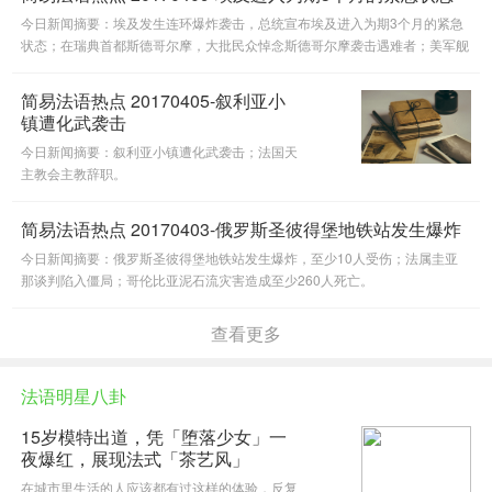
今日新闻摘要：埃及发生连环爆炸袭击，总统宣布埃及进入为期3个月的紧急
状态；在瑞典首都斯德哥尔摩，大批民众悼念斯德哥尔摩袭击遇难者；美军舰
进入朝鲜半岛，对朝军事打击即将开始。
简易法语热点 20170405-叙利亚小
镇遭化武袭击
今日新闻摘要：叙利亚小镇遭化武袭击；法国天
主教会主教辞职。
简易法语热点 20170403-俄罗斯圣彼得堡地铁站发生爆炸
今日新闻摘要：俄罗斯圣彼得堡地铁站发生爆炸，至少10人受伤；法属圭亚
那谈判陷入僵局；哥伦比亚泥石流灾害造成至少260人死亡。
查看更多
法语明星八卦
15岁模特出道，凭「堕落少女」一
夜爆红，展现法式「茶艺风」
在城市里生活的人应该都有过这样的体验，反复