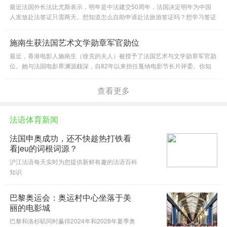
最近法国外长法比尤斯表示，明年是中法建交50周年，法国决定明年为中国
人发放赴法签证只需两天。想知道怎么自助申请赴法旅游签证吗？想学习签证
申请表上的法语单词吗？看这里，看这里。
施南生获法国艺术文学勋章军官勋位
最近，香港电影人施南生（徐克的夫人）被授予了法国艺术与文学勋章军官勋
位。她与法国电影界渊源颇深，自82年以来担任戛纳电影节长片评委。你知
道由她制作的《黄飞鸿》《狄仁杰》系列电影法语该怎么说吗？
查看更多
法语体育新闻
法国申奥成功，还不快趁热打铁看
看jeu的词根词源？
沪江法语每天实时为您提供新鲜有趣的法语百科
知识
巴黎奥运会：奥运村中心坐落于美
丽的电影城
巴黎和洛杉矶同时赢得2024年和2028年夏季奥