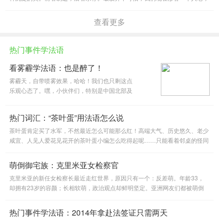
不再单单依据年龄，面孔；但如果你的心，你的想法也渐渐愚钝，
查看更多
热门事件学法语
看雾霾学法语：也是醉了！
雾霾天，自带喷雾效果，哈哈！我们也只剩这点
乐观心态了。嘿，小伙伴们，特别是中国北部及
中部的小伙伴们，雾霾又来袭，你做好准备了
么？快先来看看这篇关于雾霾的报道吧，也学学
热门词汇：“茶叶蛋”用法语怎么说
怎么表达时下热点问题——环境
茶叶蛋肯定买了水军，不然最近怎么可能那么红！高端大气、历史悠久、老少
咸宜、人见人爱花见花开的茶叶蛋小编怎么吃得起呢……只能看着邻桌的怪同
学一口吞掉……
萌倒御宅族：克里米亚女检察官
克里米亚的新任女检察长最近走红世界，原因只有一个：反差萌。年龄33，
却拥有23岁的容颜；长相软萌，政治观点却鲜明坚定。亚洲网友们都被萌倒
了，进行了一系列二次元再创作。此事还惊动了法国媒体，对此追踪报
热门事件学法语：2014年拿赴法签证只需两天