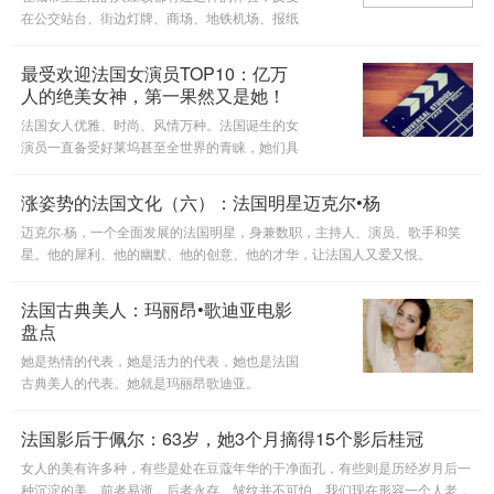
在公交站台、街边灯牌、商场、地铁机场、报纸
杂志……看见一张面孔，极为熟稔，却往往叫不
出名字。这些面孔就是最熟悉的陌生人，在法
最受欢迎法国女演员TOP10：亿万
国，Marine acth就是这些面孔之
人的绝美女神，第一果然又是她！
法国女人优雅、时尚、风情万种。法国诞生的女
演员一直备受好莱坞甚至全世界的青睐，她们具
备符合东西方审美的绝顶美貌，又散发着天然自
带的艺术气质。
涨姿势的法国文化（六）：法国明星迈克尔•杨
迈克尔·杨，一个全面发展的法国明星，身兼数职，主持人、演员、歌手和笑
星。他的犀利、他的幽默、他的创意、他的才华，让法国人又爱又恨。
法国古典美人：玛丽昂•歌迪亚电影
盘点
她是热情的代表，她是活力的代表，她也是法国
古典美人的代表。她就是玛丽昂歌迪亚。
法国影后于佩尔：63岁，她3个月摘得15个影后桂冠
女人的美有许多种，有些是处在豆蔻年华的干净面孔，有些则是历经岁月后一
种沉淀的美。前者易逝，后者永存。皱纹并不可怕，我们现在形容一个人老，