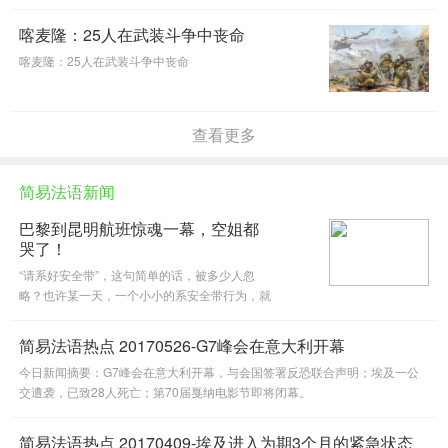
喀麦隆：25人在武装斗争中丧命
喀麦隆：25人在武装斗争中丧命
查看更多
简易法语新闻
巴黎到昆明航班惊魂一幕，空姐都
哭了！
“请系好安全带”，这句简单的话，被多少人忽
略？也许某一天，一个小小的系安全带行为，就
能拯救一条性命。大家在飞机上一定要系好安全
带哦！
简易法语热点 20170526-G7峰会在意大利开幕
今日新闻摘要：G7峰会在意大利开幕，与会国签署反恐联合声明；埃及一公
交遭袭，已致28人死亡；第70届戛纳电影节即将闭幕。
简易法语热点 20170409-埃及进入为期3个月的紧急状态