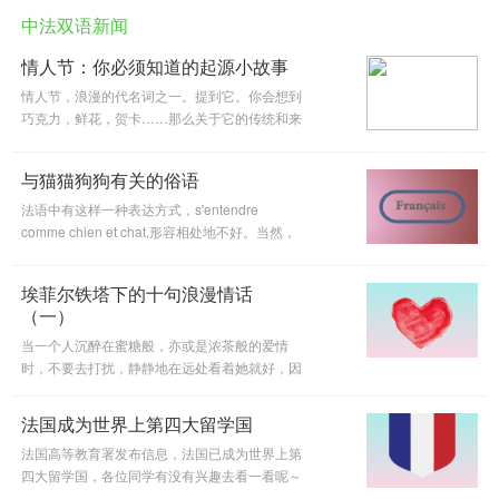
中法双语新闻
情人节：你必须知道的起源小故事
情人节，浪漫的代名词之一。提到它。你会想到
巧克力，鲜花，贺卡……那么关于它的传统和来
源你知道多少呢？我们今天就一起来看看吧！
与猫猫狗狗有关的俗语
法语中有这样一种表达方式，s'entendre
comme chien et chat,形容相处地不好。当然，
这个短语似乎有一定的道理，在同一屋檐下生活
的喵星人和汪星人总是有看对方不顺眼的时候，
埃菲尔铁塔下的十句浪漫情话
但是如果处理方法正确，两位星人和
（一）
当一个人沉醉在蜜糖般，亦或是浓茶般的爱情
时，不要去打扰，静静地在远处看着她就好，因
为那是她最美丽的时刻。而往往唯美的爱情需要
浪漫的情话来点缀，10句法语情话教你收获浪
法国成为世界上第四大留学国
漫爱情。
法国高等教育署发布信息，法国已成为世界上第
四大留学国，各位同学有没有兴趣去看一看呢～