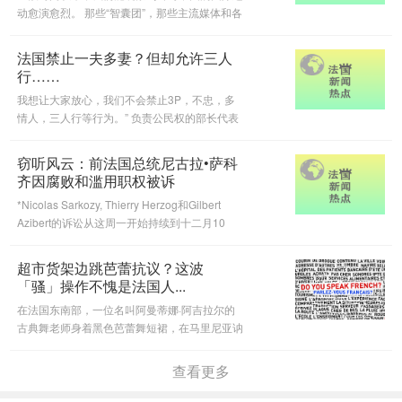
动愈演愈烈。 那些“智囊团”，那些主流媒体和各
种战略报告都描绘了这个国家及其所谓意图的图
画，这最终出来的是不真实的，并且极为危险的
法国禁止一夫多妻？但却允许三人
一个形象。这传播了一个作
行……
我想让大家放心，我们不会禁止3P，不忠，多
情人，三人行等行为。” 负责公民权的部长代表
在受邀于J电台来分享就反对分离主义和“加强共
和原则”的法案发表讲话时说道，希望阐明旨在
窃听风云：前法国总统尼古拉•萨科
加强打击一夫多妻制的一些措
齐因腐败和滥用职权被诉
*Nicolas Sarkozy, Thierry Herzog和Gilbert
Azibert的诉讼从这周一开始持续到十二月10
号。 *他面临腐败和滥用职权指控，可能被判处
最高10年的监禁，并被处以巨额罚款。 *然而，
超市货架边跳芭蕾抗议？这波
由于吉尔伯特·阿齐伯特（Gilber
「骚」操作不愧是法国人...
在法国东南部，一位名叫阿曼蒂娜·阿吉拉尔的
古典舞老师身着黑色芭蕾舞短裙，在马里尼亚讷
一家超市的货架间翩翩起舞，她的短裙上刻
有“我是非必要的”的标识，阿曼蒂娜此举意在对
查看更多
封闭管理提出质疑。