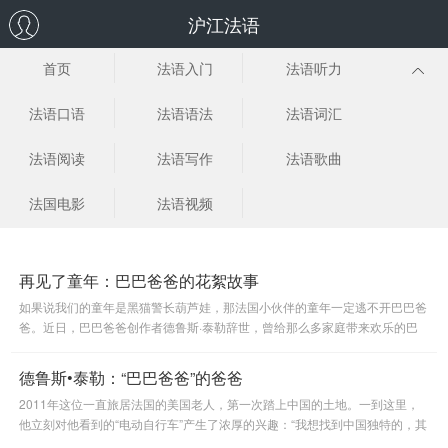
沪江法语
首页
法语入门
法语听力
法语口语
法语语法
法语词汇
法语阅读
法语写作
法语歌曲
法国电影
法语视频
再见了童年：巴巴爸爸的花絮故事
如果说我们的童年是黑猫警长葫芦娃，那法国小伙伴的童年一定逃不开巴巴爸
爸。近日，巴巴爸爸创作者德鲁斯·泰勒辞世，曾给那么多家庭带来欢乐的巴
巴爸爸从此没有爸爸了。
德鲁斯•泰勒：“巴巴爸爸”的爸爸
2011年这位一直旅居法国的美国老人，第一次踏上中国的土地。一到这里，
他立刻对他看到的“电动自行车”产生了浓厚的兴趣：“我想找到中国独特的，其
他国家没有的一些东西。我觉得它很环保,而巴巴爸爸喜欢蓝天”